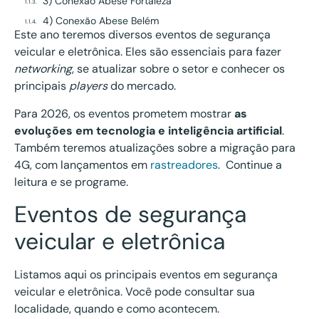
3) Conexão Abese Fortaleza
4) Conexão Abese Belém
Este ano teremos diversos eventos de segurança
5) Conexão Abese Manaus
veicular e eletrônica. Eles são essenciais para fazer
6) Conexão Abese Vitória
networking
, se atualizar sobre o setor e conhecer os
7) Conexão Abese Rio de Janeiro
principais
players
do mercado.
8) Conexão Abese Londrina
Para 2026, os eventos prometem mostrar
as
9) Exposec
evoluções em tecnologia e inteligência artificial
.
10) Congresso Abese
Também teremos atualizações sobre a migração para
11) Insurtech
4G, com lançamentos em
rastreadores
. Continue a
Eventos sobre empreendedorismo
leitura e se programe.
12) Feira do Empreendedor Sebrae
Eventos de segurança
13) Fórum Negócios Experience
veicular e eletrônica
Como se planejar para aproveitar cada evento ao máximo
Antes do evento
Listamos aqui os principais eventos em segurança
Durante o evento
veicular e eletrônica. Você pode consultar sua
Depois de eventos de segurança veicular
localidade, quando e como acontecem.