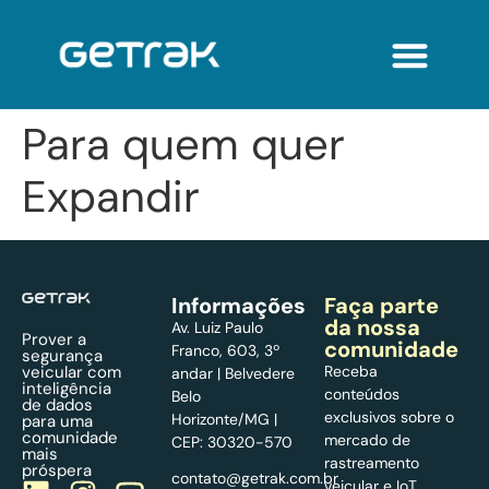
Para quem quer
Expandir
Informações
Faça parte
da nossa
Av. Luiz Paulo
Prover a
comunidade
Franco, 603, 3º
segurança
veicular com
Receba
andar | Belvedere
inteligência
conteúdos
Belo
de dados
exclusivos sobre o
Horizonte/MG |
para uma
comunidade
mercado de
CEP: 30320-570
mais
rastreamento
próspera
contato@getrak.com.br
veicular e IoT.