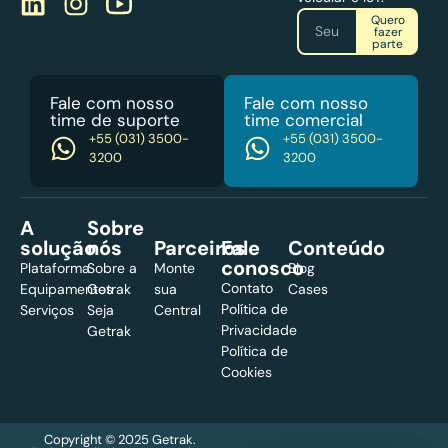
Quero
fazer
parte
Fale com nosso
Fale com nosso
time de suporte
time comercial
+55 (031) 3500-
+55 (031) 3500-
3200
3200
A
Sobre
solução
nós
Parceiros
Fale
Conteúdo
conosco
Plataforma
Sobre a
Monte
Blog
Contato
Equipamentos
Getrak
sua
Cases
Política de
Serviços
Seja
Central
Privacidade
Getrak​
Política de
Cookies
Copyright © 2025 Getrak.