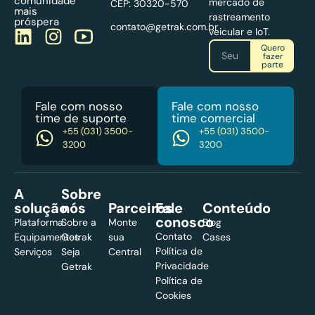
comunidade
mercado de
CEP: 30320-570
mais
rastreamento
próspera
contato@getrak.com.br
veicular e IoT.
Quero
fazer
parte
Fale com nosso
Fale com nosso
time de suporte
time comercial
+55 (031) 3500-
+55 (031) 3500-
3200
3200
A
Sobre
solução
nós
Parceiros
Fale
Conteúdo
conosco
Plataforma
Sobre a
Monte
Blog
Contato
Equipamentos
Getrak
sua
Cases
Política de
Serviços
Seja
Central
Privacidade
Getrak​
Política de
Cookies